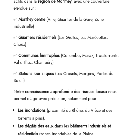
actifs dans la
région de Monthey
, avec une couverture
étendue sur :
✅
Monthey centre
(Ville, Quartier de la Gare, Zone
industrielle)
✅
Quartiers résidentiels
(Les Giettes, Les Marécottes,
Choëx)
✅
Communes limitrophes
(Collombey-Muraz, Troistorrents,
Val d’Illiez, Champéry)
✅
Stations touristiques
(Les Crosets, Morgins, Portes du
Soleil)
Notre
connaissance approfondie des risques locaux
nous
permet d’agir avec précision, notamment pour :
Les inondations
(proximité du Rhône, du Vièze et des
torrents alpins).
Les dégâts des eaux
dans les
bâtiments industriels et
résidentiels
(zones inondables de la Plaine).