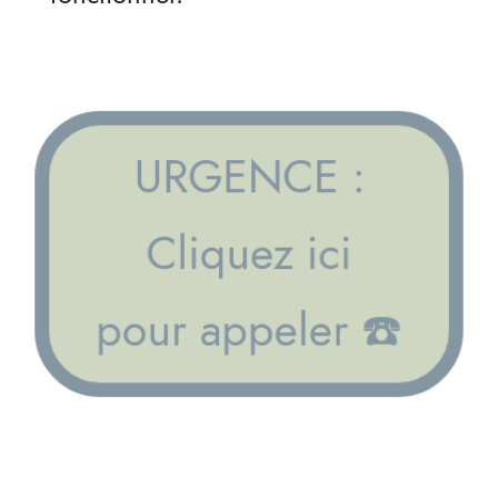
URGENCE :
Cliquez ici
pour appeler ☎️